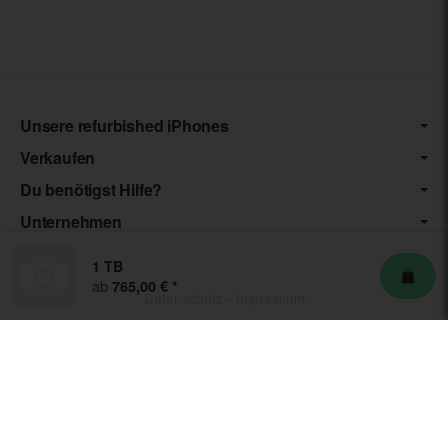
Unsere refurbished iPhones
Verkaufen
Du benötigst Hilfe?
Unternehmen
1 TB
ab
765,00 €
*
Datenschutz
•
Impressum
*** Die von uns angebotenen Artikel unterliegen der
Differenzbesteuerung nach § 25a UStG. Die USt. wird somit nicht
separat auf der Rechnung ausgewiesen.