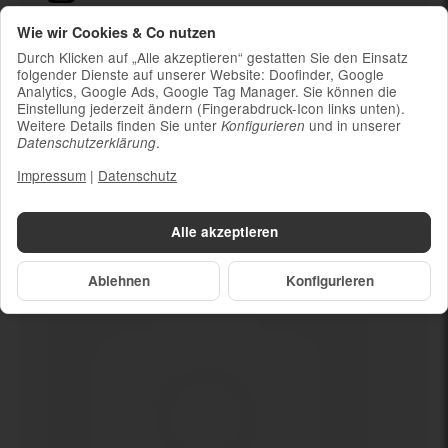
Ladekabel (ohne Ladestecker)
Wie wir Cookies & Co nutzen
Um die Nachhaltigkeit zu unterstützen und
Durch Klicken auf „Alle akzeptieren“ gestatten Sie den Einsatz
weil die meisten neueren Smartphones
folgender Dienste auf unserer Website: Doofinder, Google
Analytics, Google Ads, Google Tag Manager. Sie können die
kabelloses Laden ermöglichen, ist kein
Einstellung jederzeit ändern (Fingerabdruck-Icon links unten).
Ladestecker im Lieferumfang enthalten
Weitere Details finden Sie unter
und in unserer
Konfigurieren
.
Datenschutzerklärung
Impressum
|
Datenschutz
Dein neues
1 TB
Alle akzeptieren
Ablehnen
Konfigurieren