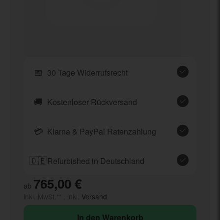
📅
30 Tage Widerrufsrecht
🚚
Kostenloser Rückversand
💳
Klarna & PayPal Ratenzahlung
🇩🇪
Refurbished in Deutschland
765,00 €
ab
inkl. MwSt.** , inkl.
Versand
In den Warenkorb