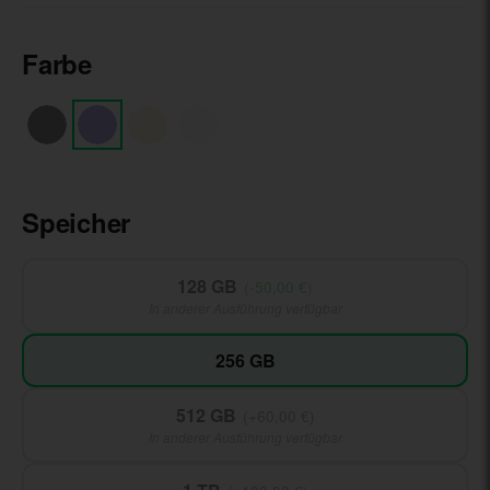
Farbe
Spaceschwarz
Dunkellila
Gold
Silber
Speicher
128 GB
(-50,00 €)
In anderer Ausführung verfügbar
256 GB
512 GB
(+60,00 €)
In anderer Ausführung verfügbar