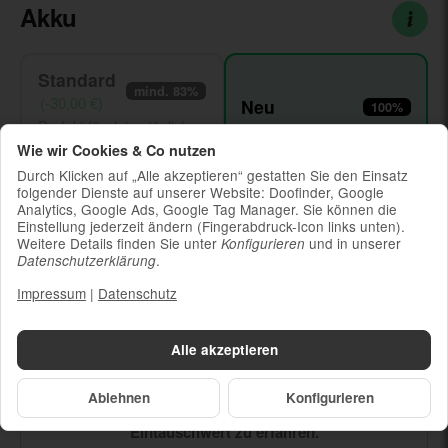
Akku
Standard
mind. 83%
(-30,00 €)
Neu
100%
Perfekt für deine tägliche
Optimale Power für
Routine
anspruchsvolle Nutzung
Wie wir Cookies & Co nutzen
In anderer Ausführung
Durch Klicken auf „Alle akzeptieren“ gestatten Sie den Einsatz
verfügbar
folgender Dienste auf unserer Website: Doofinder, Google
Analytics, Google Ads, Google Tag Manager. Sie können die
Einstellung jederzeit ändern (Fingerabdruck-Icon links unten).
Weitere Details finden Sie unter
und in unserer
Konfigurieren
.
Datenschutzerklärung
Yabero Trade‑In
Impressum
|
Datenschutz
Erhalte eine Gutschrift für dein Altgerät – in wenigen Schritten
ermittelt.
Alle akzeptieren
Smartphone auswählen
Ablehnen
Konfigurieren
Beantworte ein paar Fragen, um den geschätzten
Eintauschwert zu erfahren.