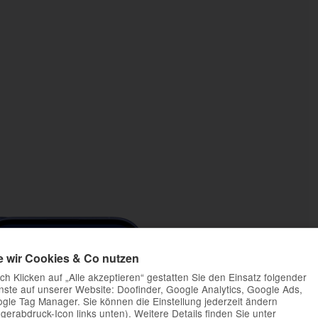
e wir Cookies & Co nutzen
ch Klicken auf „Alle akzeptieren“ gestatten Sie den Einsatz folgender
nste auf unserer Website: Doofinder, Google Analytics, Google Ads,
gle Tag Manager. Sie können die Einstellung jederzeit ändern
ngerabdruck-Icon links unten). Weitere Details finden Sie unter