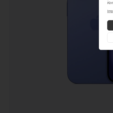
Kon
Imp