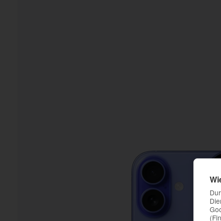
Wi
Dur
Die
Goo
(Fi