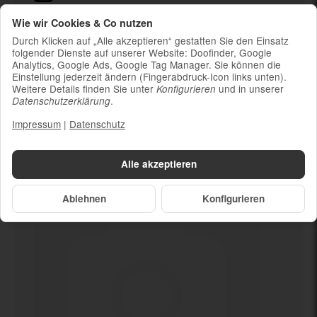
Ladekabel (ohne Ladestecker)
Wie wir Cookies & Co nutzen
Um die Nachhaltigkeit zu unterstützen und
Durch Klicken auf „Alle akzeptieren“ gestatten Sie den Einsatz
weil die meisten neueren Smartphones
folgender Dienste auf unserer Website: Doofinder, Google
Analytics, Google Ads, Google Tag Manager. Sie können die
kabelloses Laden ermöglichen, ist kein
Einstellung jederzeit ändern (Fingerabdruck-Icon links unten).
Ladestecker im Lieferumfang enthalten
Weitere Details finden Sie unter
und in unserer
Konfigurieren
.
Datenschutzerklärung
Impressum
|
Datenschutz
Dein neues
128 GB
Alle akzeptieren
Ablehnen
Konfigurieren