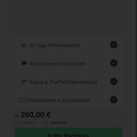
📅
30 Tage Widerrufsrecht
🚚
Kostenloser Rückversand
💳
Klarna & PayPal Ratenzahlung
🇩🇪
Refurbished in Deutschland
260,00 €
ab
inkl. MwSt.** , inkl.
Versand
In den Warenkorb