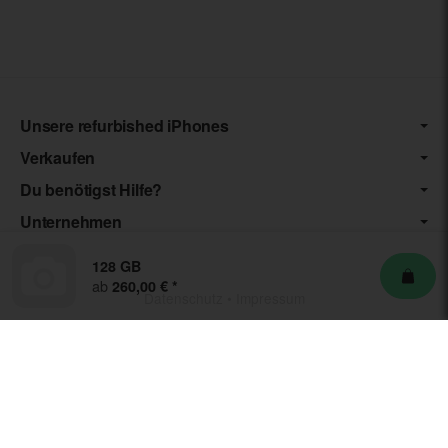
Unsere refurbished iPhones
Verkaufen
Du benötigst Hilfe?
Unternehmen
128 GB
ab
260,00 €
*
Datenschutz
•
Impressum
*** Die von uns angebotenen Artikel unterliegen der
Differenzbesteuerung nach § 25a UStG. Die USt. wird somit nicht
separat auf der Rechnung ausgewiesen.