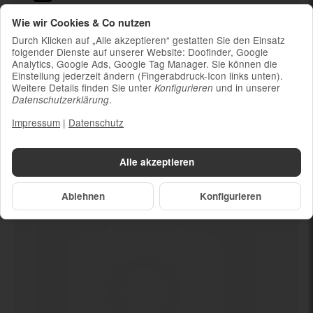
Ladekabel (ohne Ladestecker)
Wie wir Cookies & Co nutzen
Um die Nachhaltigkeit zu unterstützen und
Durch Klicken auf „Alle akzeptieren“ gestatten Sie den Einsatz
weil die meisten neueren Smartphones
folgender Dienste auf unserer Website: Doofinder, Google
Analytics, Google Ads, Google Tag Manager. Sie können die
kabelloses Laden ermöglichen, ist kein
Einstellung jederzeit ändern (Fingerabdruck-Icon links unten).
Ladestecker im Lieferumfang enthalten
Weitere Details finden Sie unter
und in unserer
Konfigurieren
.
Datenschutzerklärung
Impressum
|
Datenschutz
Dein neues
128 GB
Alle akzeptieren
Ablehnen
Konfigurieren