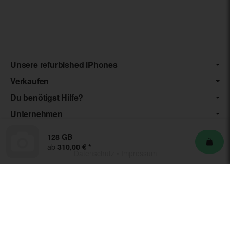
Unsere refurbished iPhones
Verkaufen
Du benötigst Hilfe?
Unternehmen
128 GB
ab
310,00 €
*
Datenschutz
•
Impressum
*** Die von uns angebotenen Artikel unterliegen der
Differenzbesteuerung nach § 25a UStG. Die USt. wird somit nicht
separat auf der Rechnung ausgewiesen.