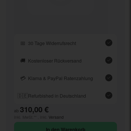
📅
30 Tage Widerrufsrecht
🚚
Kostenloser Rückversand
💳
Klarna & PayPal Ratenzahlung
🇩🇪
Refurbished in Deutschland
310,00 €
ab
inkl. MwSt.** , inkl.
Versand
In den Warenkorb