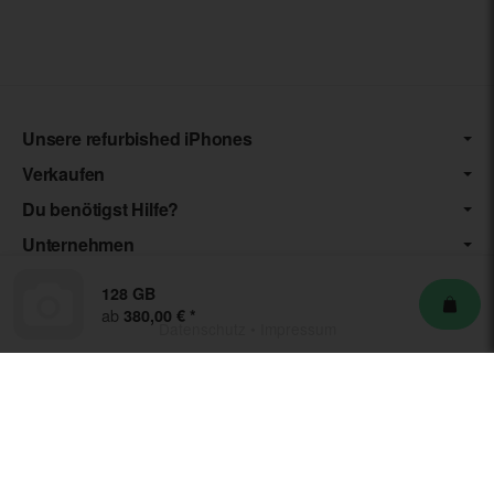
Unsere refurbished iPhones
Verkaufen
Du benötigst Hilfe?
Unternehmen
128 GB
ab
380,00 €
*
Datenschutz
•
Impressum
*** Die von uns angebotenen Artikel unterliegen der
Differenzbesteuerung nach § 25a UStG. Die USt. wird somit nicht
separat auf der Rechnung ausgewiesen.