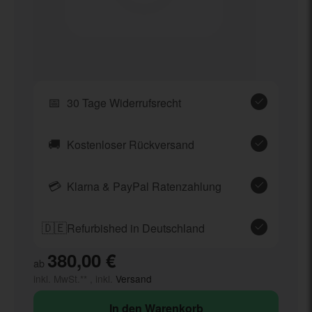
📅
30 Tage Widerrufsrecht
🚚
Kostenloser Rückversand
💳
Klarna & PayPal Ratenzahlung
🇩🇪
Refurbished in Deutschland
380,00 €
ab
inkl. MwSt.** , inkl.
Versand
In den Warenkorb