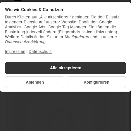
Ladekabel (ohne Ladestecker)
Wie wir Cookies & Co nutzen
Um die Nachhaltigkeit zu unterstützen und
Durch Klicken auf „Alle akzeptieren“ gestatten Sie den Einsatz
weil die meisten neueren Smartphones
folgender Dienste auf unserer Website: Doofinder, Google
Analytics, Google Ads, Google Tag Manager. Sie können die
kabelloses Laden ermöglichen, ist kein
Einstellung jederzeit ändern (Fingerabdruck-Icon links unten).
Ladestecker im Lieferumfang enthalten
Weitere Details finden Sie unter
und in unserer
Konfigurieren
.
Datenschutzerklärung
Impressum
|
Datenschutz
Dein neues
128 GB
Alle akzeptieren
Ablehnen
Konfigurieren