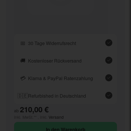
📅
30 Tage Widerrufsrecht
🚚
Kostenloser Rückversand
💳
Klarna & PayPal Ratenzahlung
🇩🇪
Refurbished in Deutschland
210,00 €
ab
inkl. MwSt.** , inkl.
Versand
In den Warenkorb