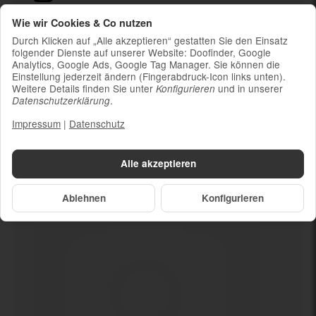
Ladekabel (ohne Ladestecker)
Wie wir Cookies & Co nutzen
Um die Nachhaltigkeit zu unterstützen und
Durch Klicken auf „Alle akzeptieren“ gestatten Sie den Einsatz
weil die meisten neueren Smartphones
folgender Dienste auf unserer Website: Doofinder, Google
Analytics, Google Ads, Google Tag Manager. Sie können die
kabelloses Laden ermöglichen, ist kein
Einstellung jederzeit ändern (Fingerabdruck-Icon links unten).
Ladestecker im Lieferumfang enthalten
Weitere Details finden Sie unter
und in unserer
Konfigurieren
.
Datenschutzerklärung
Impressum
|
Datenschutz
Dein neues
128 GB
Alle akzeptieren
Ablehnen
Konfigurieren