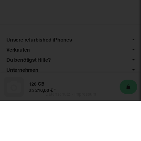
Unsere refurbished iPhones
Verkaufen
Du benötigst Hilfe?
Unternehmen
128 GB
ab
210,00 €
*
Datenschutz
•
Impressum
*** Die von uns angebotenen Artikel unterliegen der
Differenzbesteuerung nach § 25a UStG. Die USt. wird somit nicht
separat auf der Rechnung ausgewiesen.