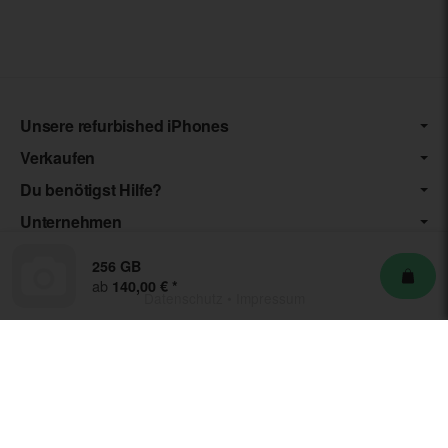
Unsere refurbished iPhones
Verkaufen
Du benötigst Hilfe?
Unternehmen
256 GB
ab
140,00 €
*
Datenschutz
•
Impressum
*** Die von uns angebotenen Artikel unterliegen der
Differenzbesteuerung nach § 25a UStG. Die USt. wird somit nicht
separat auf der Rechnung ausgewiesen.