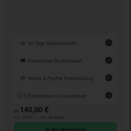
📅
30 Tage Widerrufsrecht
🚚
Kostenloser Rückversand
💳
Klarna & PayPal Ratenzahlung
🇩🇪
Refurbished in Deutschland
140,00 €
ab
inkl. MwSt.** , inkl.
Versand
In den Warenkorb