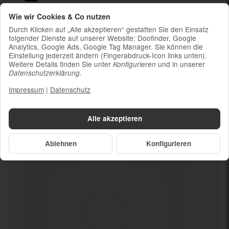
Ladekabel (ohne Ladestecker)
Wie wir Cookies & Co nutzen
Um die Nachhaltigkeit zu unterstützen und
Durch Klicken auf „Alle akzeptieren“ gestatten Sie den Einsatz
weil die meisten neueren Smartphones
folgender Dienste auf unserer Website: Doofinder, Google
Analytics, Google Ads, Google Tag Manager. Sie können die
kabelloses Laden ermöglichen, ist kein
Einstellung jederzeit ändern (Fingerabdruck-Icon links unten).
Ladestecker im Lieferumfang enthalten
Weitere Details finden Sie unter
und in unserer
Konfigurieren
.
Datenschutzerklärung
Impressum
|
Datenschutz
Dein neues
256 GB
Alle akzeptieren
Ablehnen
Konfigurieren