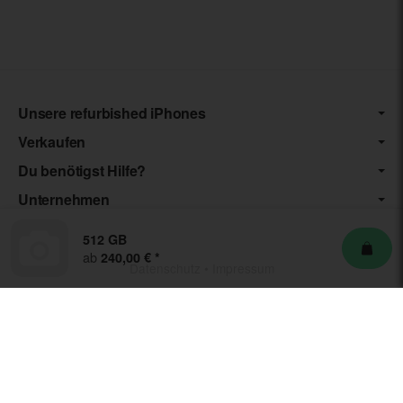
Unsere refurbished iPhones
Verkaufen
Du benötigst Hilfe?
Unternehmen
512 GB
ab
240,00 €
*
Datenschutz
•
Impressum
*** Die von uns angebotenen Artikel unterliegen der
Differenzbesteuerung nach § 25a UStG. Die USt. wird somit nicht
separat auf der Rechnung ausgewiesen.