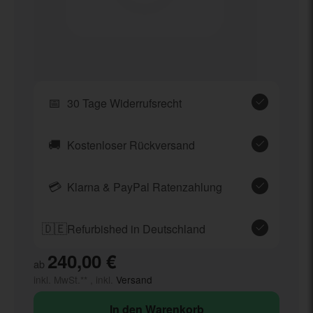
📅
30 Tage Widerrufsrecht
🚚
Kostenloser Rückversand
💳
Klarna & PayPal Ratenzahlung
🇩🇪
Refurbished in Deutschland
240,00 €
ab
inkl. MwSt.** , inkl.
Versand
In den Warenkorb