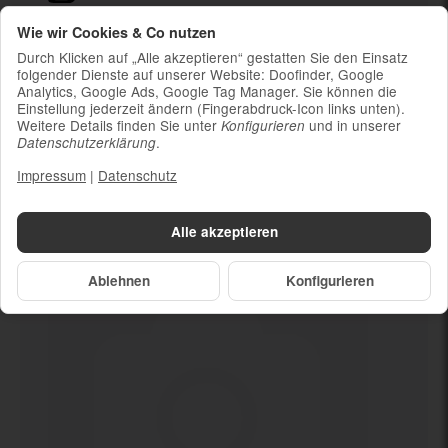
Ladekabel (ohne Ladestecker)
Wie wir Cookies & Co nutzen
Um die Nachhaltigkeit zu unterstützen und
Durch Klicken auf „Alle akzeptieren“ gestatten Sie den Einsatz
weil die meisten neueren Smartphones
folgender Dienste auf unserer Website: Doofinder, Google
Analytics, Google Ads, Google Tag Manager. Sie können die
kabelloses Laden ermöglichen, ist kein
Einstellung jederzeit ändern (Fingerabdruck-Icon links unten).
Ladestecker im Lieferumfang enthalten
Weitere Details finden Sie unter
und in unserer
Konfigurieren
.
Datenschutzerklärung
Impressum
|
Datenschutz
Dein neues
512 GB
Alle akzeptieren
Ablehnen
Konfigurieren