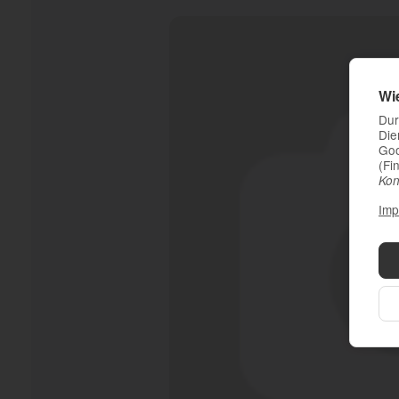
Wi
Dur
Die
Goo
(Fi
Kon
Imp