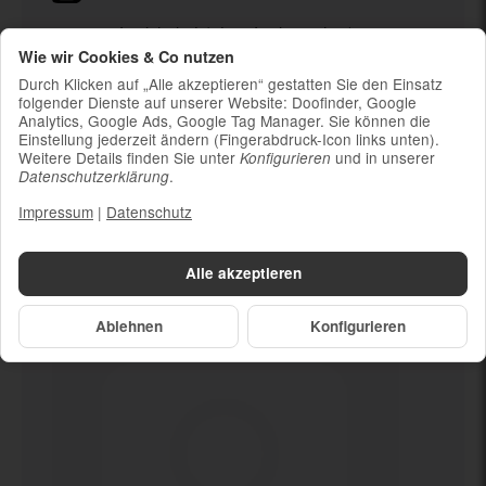
Ladekabel (ohne Ladestecker)
Wie wir Cookies & Co nutzen
Um die Nachhaltigkeit zu unterstützen und
weil die meisten neueren Smartphones
Durch Klicken auf „Alle akzeptieren“ gestatten Sie den Einsatz
kabelloses Laden ermöglichen, ist kein
folgender Dienste auf unserer Website: Doofinder, Google
Analytics, Google Ads, Google Tag Manager. Sie können die
Ladestecker im Lieferumfang enthalten
Einstellung jederzeit ändern (Fingerabdruck-Icon links unten).
Weitere Details finden Sie unter
und in unserer
Konfigurieren
.
Datenschutzerklärung
Impressum
|
Datenschutz
Dein neues
Deutlich gebraucht
Alle akzeptieren
Ablehnen
Konfigurieren