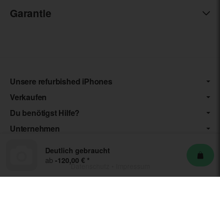
Garantie
Unsere refurbished iPhones
Verkaufen
Du benötigst Hilfe?
Unternehmen
Deutlich gebraucht
ab
-120,00 €
*
Datenschutz
•
Impressum
*** Die von uns angebotenen Artikel unterliegen der
Differenzbesteuerung nach § 25a UStG. Die USt. wird somit nicht
separat auf der Rechnung ausgewiesen.