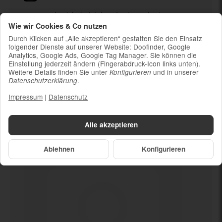
Ladekabel (ohne Ladestecker)
Wie wir Cookies & Co nutzen
Um die Nachhaltigkeit zu unterstützen und
weil die meisten neueren Smartphones
Durch Klicken auf „Alle akzeptieren“ gestatten Sie den Einsatz
kabelloses Laden ermöglichen, ist kein
folgender Dienste auf unserer Website: Doofinder, Google
Analytics, Google Ads, Google Tag Manager. Sie können die
Ladestecker im Lieferumfang enthalten
Einstellung jederzeit ändern (Fingerabdruck-Icon links unten).
Weitere Details finden Sie unter
und in unserer
Konfigurieren
.
Datenschutzerklärung
Impressum
|
Datenschutz
Dein neues
Deutlich gebraucht
Alle akzeptieren
Ablehnen
Konfigurieren