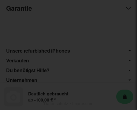
Garantie
Unsere refurbished iPhones
Verkaufen
Du benötigst Hilfe?
Unternehmen
Deutlich gebraucht
ab
-100,00 €
*
Datenschutz
•
Impressum
*** Die von uns angebotenen Artikel unterliegen der
Differenzbesteuerung nach § 25a UStG. Die USt. wird somit nicht
separat auf der Rechnung ausgewiesen.