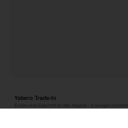
Yabero Trade‑In
Erhalte eine Gutschrift für dein Altgerät – in wenigen Schritten 
Smartphone auswählen
Beantworte ein paar Fragen, um den geschätzten E