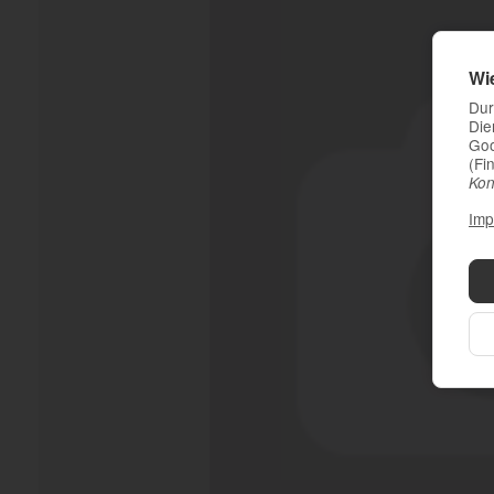
Wi
Dur
Die
Goo
(Fi
Kon
Imp