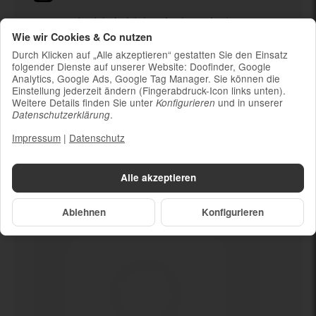
Ladekabel (ohne Ladestecker)
Wie wir Cookies & Co nutzen
Um die Nachhaltigkeit zu unterstützen und
weil die meisten neueren Smartphones
Durch Klicken auf „Alle akzeptieren“ gestatten Sie den Einsatz
kabelloses Laden ermöglichen, ist kein
folgender Dienste auf unserer Website: Doofinder, Google
Analytics, Google Ads, Google Tag Manager. Sie können die
Ladestecker im Lieferumfang enthalten
Einstellung jederzeit ändern (Fingerabdruck-Icon links unten).
Weitere Details finden Sie unter
und in unserer
Konfigurieren
.
Datenschutzerklärung
Impressum
|
Datenschutz
Dein neues
Gebrochen
Alle akzeptieren
Ablehnen
Konfigurieren