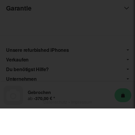
Garantie
Unsere refurbished iPhones
Verkaufen
Du benötigst Hilfe?
Unternehmen
Gebrochen
ab
-370,00 €
*
Datenschutz
•
Impressum
*** Die von uns angebotenen Artikel unterliegen der
Differenzbesteuerung nach § 25a UStG. Die USt. wird somit nicht
separat auf der Rechnung ausgewiesen.