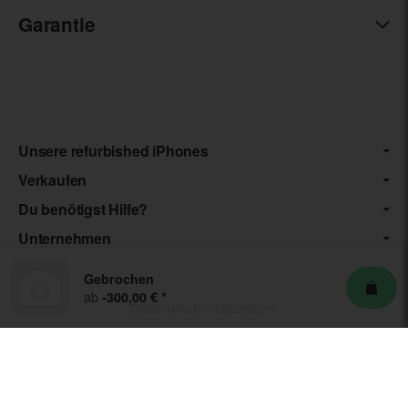
Garantie
Unsere refurbished iPhones
Verkaufen
Du benötigst Hilfe?
Unternehmen
Gebrochen
ab
-300,00 €
*
Datenschutz
•
Impressum
*** Die von uns angebotenen Artikel unterliegen der
Differenzbesteuerung nach § 25a UStG. Die USt. wird somit nicht
separat auf der Rechnung ausgewiesen.