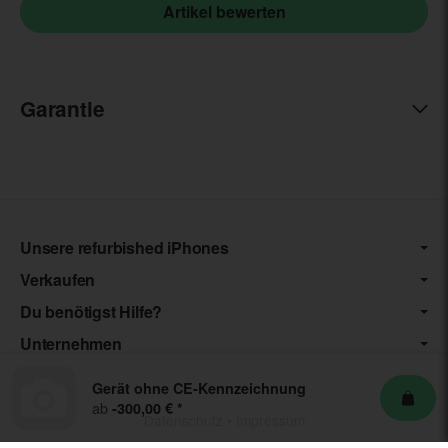
Garantie
Unsere refurbished iPhones
Verkaufen
Du benötigst Hilfe?
Unternehmen
Gerät ohne CE-Kennzeichnung
ab
-300,00 €
*
Datenschutz
•
Impressum