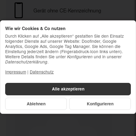
Gerät ohne CE-Kennzeichnung
Ladekabel (ohne Ladestecker)
Wie wir Cookies & Co nutzen
Um die Nachhaltigkeit zu unterstützen und
Durch Klicken auf „Alle akzeptieren“ gestatten Sie den Einsatz
weil die meisten neueren Smartphones
folgender Dienste auf unserer Website: Doofinder, Google
kabelloses Laden ermöglichen, ist kein
Analytics, Google Ads, Google Tag Manager. Sie können die
Einstellung jederzeit ändern (Fingerabdruck-Icon links unten).
Ladestecker im Lieferumfang enthalten
Weitere Details finden Sie unter
und in unserer
Konfigurieren
.
Datenschutzerklärung
Impressum
|
Datenschutz
Dein neues
Gerät ohne CE-
Alle akzeptieren
Kennzeichnung
Ablehnen
Konfigurieren