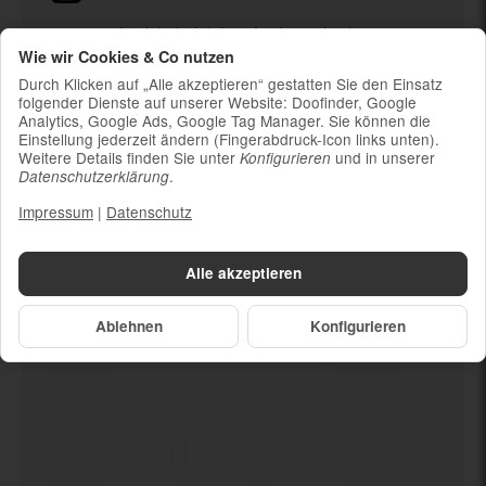
Ladekabel (ohne Ladestecker)
Wie wir Cookies & Co nutzen
Um die Nachhaltigkeit zu unterstützen und
weil die meisten neueren Smartphones
Durch Klicken auf „Alle akzeptieren“ gestatten Sie den Einsatz
kabelloses Laden ermöglichen, ist kein
folgender Dienste auf unserer Website: Doofinder, Google
Analytics, Google Ads, Google Tag Manager. Sie können die
Ladestecker im Lieferumfang enthalten
Einstellung jederzeit ändern (Fingerabdruck-Icon links unten).
Weitere Details finden Sie unter
und in unserer
Konfigurieren
.
Datenschutzerklärung
Impressum
|
Datenschutz
Dein neues
Gut
Alle akzeptieren
Ablehnen
Konfigurieren