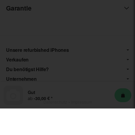
Garantie
Unsere refurbished iPhones
Verkaufen
Du benötigst Hilfe?
Unternehmen
Gut
ab
-30,00 €
*
Datenschutz
•
Impressum
*** Die von uns angebotenen Artikel unterliegen der
Differenzbesteuerung nach § 25a UStG. Die USt. wird somit nicht
separat auf der Rechnung ausgewiesen.