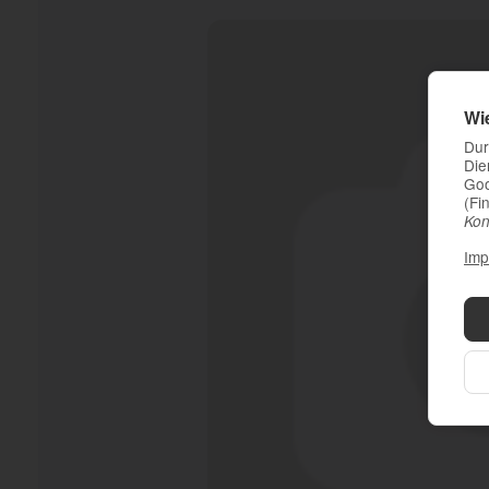
Wi
Dur
Die
Goo
(Fi
Kon
Imp