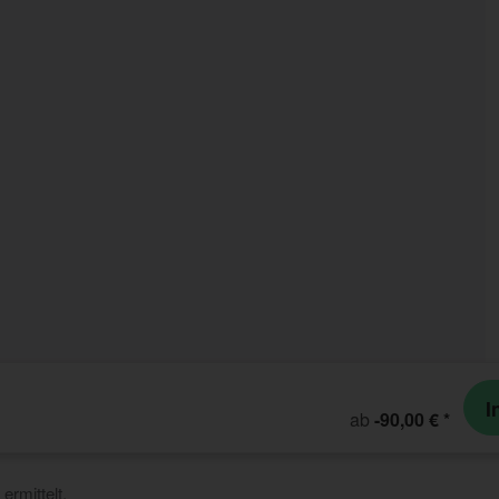
I
ab
-90,00 €
*
ermittelt.