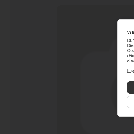
Wi
Dur
Die
Goo
(Fi
Kon
Imp