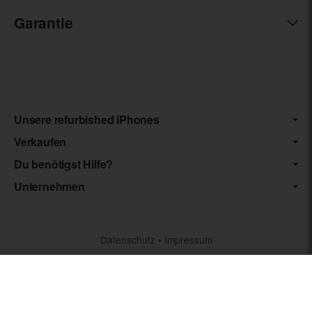
Garantie
Unsere refurbished iPhones
Verkaufen
Du benötigst Hilfe?
Unternehmen
Datenschutz
•
Impressum
*** Die von uns angebotenen Artikel unterliegen der
Differenzbesteuerung nach § 25a UStG. Die USt. wird somit nicht
separat auf der Rechnung ausgewiesen.