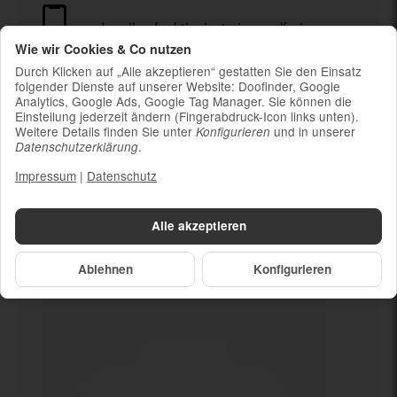
Ja, alles funktioniert einwandfrei
Wie wir Cookies & Co nutzen
Durch Klicken auf „Alle akzeptieren“ gestatten Sie den Einsatz
Ladekabel (ohne Ladestecker)
folgender Dienste auf unserer Website: Doofinder, Google
Um die Nachhaltigkeit zu unterstützen und
Analytics, Google Ads, Google Tag Manager. Sie können die
weil die meisten neueren Smartphones
Einstellung jederzeit ändern (Fingerabdruck-Icon links unten).
kabelloses Laden ermöglichen, ist kein
Weitere Details finden Sie unter
und in unserer
Konfigurieren
.
Datenschutzerklärung
Ladestecker im Lieferumfang enthalten
Impressum
|
Datenschutz
Alle akzeptieren
Dein neues
Ja, alles funktioniert
einwandfrei
Ablehnen
Konfigurieren