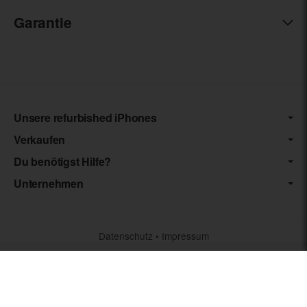
Garantie
Unsere refurbished iPhones
Verkaufen
Du benötigst Hilfe?
Unternehmen
Datenschutz
•
Impressum
*** Die von uns angebotenen Artikel unterliegen der
Differenzbesteuerung nach § 25a UStG. Die USt. wird somit nicht
separat auf der Rechnung ausgewiesen.