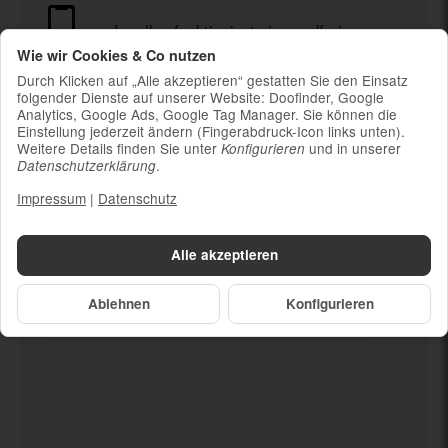
Ja, alles funktioniert einwandfrei
Wie wir Cookies & Co nutzen
Durch Klicken auf „Alle akzeptieren“ gestatten Sie den Einsatz
Ladekabel (ohne Ladestecker)
folgender Dienste auf unserer Website: Doofinder, Google
Um die Nachhaltigkeit zu unterstützen und
Analytics, Google Ads, Google Tag Manager. Sie können die
weil die meisten neueren Smartphones
Einstellung jederzeit ändern (Fingerabdruck-Icon links unten).
kabelloses Laden ermöglichen, ist kein
Weitere Details finden Sie unter
und in unserer
Konfigurieren
.
Datenschutzerklärung
Ladestecker im Lieferumfang enthalten
Impressum
|
Datenschutz
Alle akzeptieren
Dein neues
Ja, alles funktioniert
einwandfrei
Ablehnen
Konfigurieren