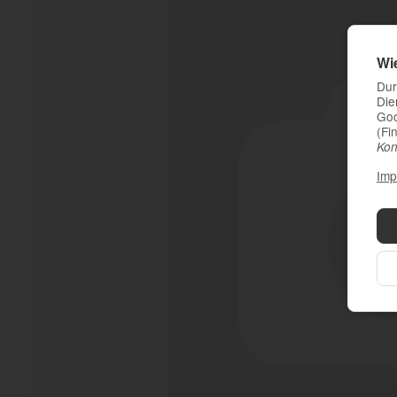
Wi
Dur
Die
Goo
(Fi
Kon
Imp