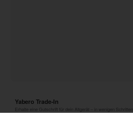
Yabero Trade‑In
Erhalte eine Gutschrift für dein Altgerät – in wenigen Schritten 
Smartphone auswählen
Beantworte ein paar Fragen, um den geschätzten E