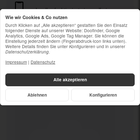
Ja, alles funktioniert einwandfrei
Wie wir Cookies & Co nutzen
Durch Klicken auf „Alle akzeptieren“ gestatten Sie den Einsatz
Ladekabel (ohne Ladestecker)
folgender Dienste auf unserer Website: Doofinder, Google
Um die Nachhaltigkeit zu unterstützen und
Analytics, Google Ads, Google Tag Manager. Sie können die
weil die meisten neueren Smartphones
Einstellung jederzeit ändern (Fingerabdruck-Icon links unten).
kabelloses Laden ermöglichen, ist kein
Weitere Details finden Sie unter
und in unserer
Konfigurieren
.
Datenschutzerklärung
Ladestecker im Lieferumfang enthalten
Impressum
|
Datenschutz
Alle akzeptieren
Dein neues
Ja, alles funktioniert
einwandfrei
Ablehnen
Konfigurieren