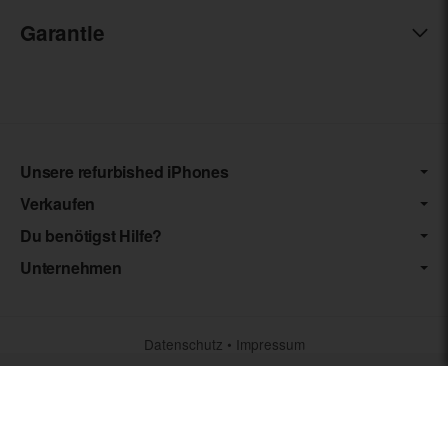
Garantie
Unsere refurbished iPhones
Verkaufen
Du benötigst Hilfe?
Unternehmen
Datenschutz
•
Impressum
*** Die von uns angebotenen Artikel unterliegen der
Differenzbesteuerung nach § 25a UStG. Die USt. wird somit nicht
separat auf der Rechnung ausgewiesen.