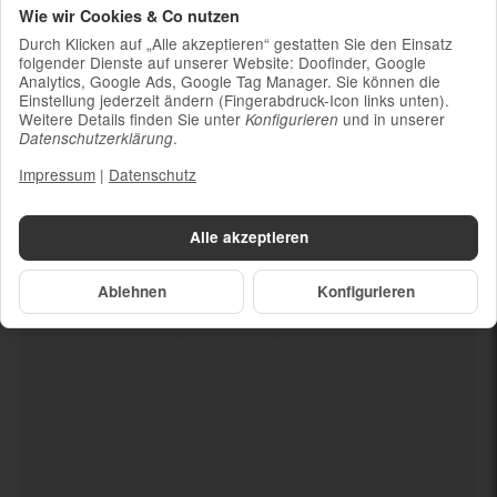
Wie wir Cookies & Co nutzen
Ladekabel (ohne Ladestecker)
Durch Klicken auf „Alle akzeptieren“ gestatten Sie den Einsatz
Um die Nachhaltigkeit zu unterstützen und
folgender Dienste auf unserer Website: Doofinder, Google
weil die meisten neueren Smartphones
Analytics, Google Ads, Google Tag Manager. Sie können die
kabelloses Laden ermöglichen, ist kein
Einstellung jederzeit ändern (Fingerabdruck-Icon links unten).
Weitere Details finden Sie unter
und in unserer
Konfigurieren
Ladestecker im Lieferumfang enthalten
.
Datenschutzerklärung
Impressum
|
Datenschutz
Dein neues
Ja (mind. 84%)
Alle akzeptieren
Ablehnen
Konfigurieren