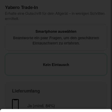
Yabero Trade‑In
Erhalte eine Gutschrift für dein Altgerät – in wenigen Schritten
ermittelt.
Smartphone auswählen
Beantworte ein paar Fragen, um den geschätzten
Eintauschwert zu erfahren.
Kein Eintausch
Lieferumfang
Ja (mind. 84%)