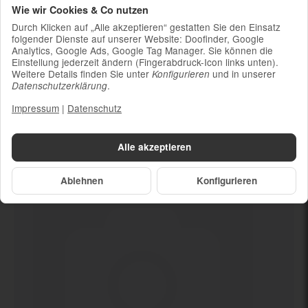
Wie wir Cookies & Co nutzen
Ladekabel (ohne Ladestecker)
Durch Klicken auf „Alle akzeptieren“ gestatten Sie den Einsatz
Um die Nachhaltigkeit zu unterstützen und
folgender Dienste auf unserer Website: Doofinder, Google
weil die meisten neueren Smartphones
Analytics, Google Ads, Google Tag Manager. Sie können die
kabelloses Laden ermöglichen, ist kein
Einstellung jederzeit ändern (Fingerabdruck-Icon links unten).
Weitere Details finden Sie unter
und in unserer
Konfigurieren
Ladestecker im Lieferumfang enthalten
.
Datenschutzerklärung
Impressum
|
Datenschutz
Dein neues
Ja (mind. 84%)
Alle akzeptieren
Ablehnen
Konfigurieren