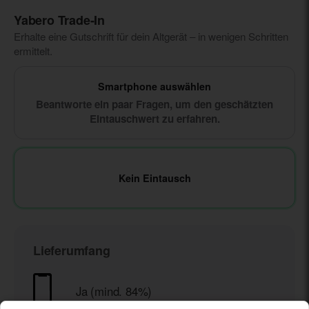
Yabero Trade‑In
Erhalte eine Gutschrift für dein Altgerät – in wenigen Schritten
ermittelt.
Smartphone auswählen
Beantworte ein paar Fragen, um den geschätzten
Eintauschwert zu erfahren.
Kein Eintausch
Lieferumfang
Ja (mind. 84%)