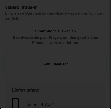
Yabero Trade‑In
Erhalte eine Gutschrift für dein Altgerät – in wenigen Schritten
ermittelt.
Smartphone auswählen
Beantworte ein paar Fragen, um den geschätzten
Eintauschwert zu erfahren.
Kein Eintausch
Lieferumfang
Ja (mind. 84%)