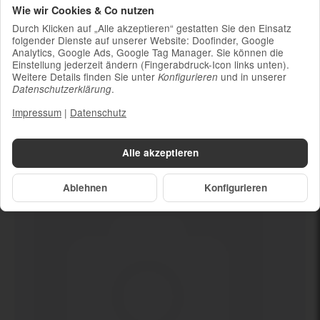
Wie wir Cookies & Co nutzen
Ladekabel (ohne Ladestecker)
Durch Klicken auf „Alle akzeptieren“ gestatten Sie den Einsatz
Um die Nachhaltigkeit zu unterstützen und
folgender Dienste auf unserer Website: Doofinder, Google
weil die meisten neueren Smartphones
Analytics, Google Ads, Google Tag Manager. Sie können die
kabelloses Laden ermöglichen, ist kein
Einstellung jederzeit ändern (Fingerabdruck-Icon links unten).
Weitere Details finden Sie unter
und in unserer
Konfigurieren
Ladestecker im Lieferumfang enthalten
.
Datenschutzerklärung
Impressum
|
Datenschutz
Dein neues
Ja (mind. 84%)
Alle akzeptieren
Ablehnen
Konfigurieren