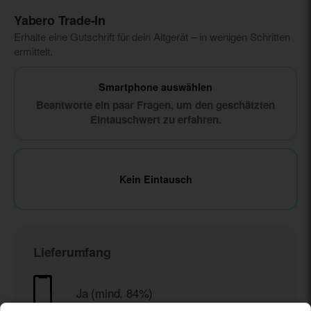
Yabero Trade‑In
Erhalte eine Gutschrift für dein Altgerät – in wenigen Schritten
ermittelt.
Smartphone auswählen
Beantworte ein paar Fragen, um den geschätzten
Eintauschwert zu erfahren.
Kein Eintausch
Lieferumfang
Ja (mind. 84%)