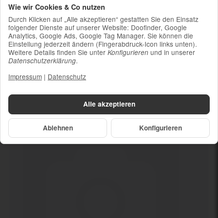
Wie wir Cookies & Co nutzen
Ladekabel (ohne Ladestecker)
Durch Klicken auf „Alle akzeptieren“ gestatten Sie den Einsatz
Um die Nachhaltigkeit zu unterstützen und
folgender Dienste auf unserer Website: Doofinder, Google
weil die meisten neueren Smartphones
Analytics, Google Ads, Google Tag Manager. Sie können die
kabelloses Laden ermöglichen, ist kein
Einstellung jederzeit ändern (Fingerabdruck-Icon links unten).
Weitere Details finden Sie unter
und in unserer
Konfigurieren
Ladestecker im Lieferumfang enthalten
.
Datenschutzerklärung
Impressum
|
Datenschutz
Dein neues
Ja (mind. 84%)
Alle akzeptieren
Ablehnen
Konfigurieren