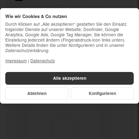
Ladekabel (ohne Ladestecker)
Wie wir Cookies & Co nutzen
Um die Nachhaltigkeit zu unterstützen und
weil die meisten neueren Smartphones
Durch Klicken auf „Alle akzeptieren“ gestatten Sie den Einsatz
kabelloses Laden ermöglichen, ist kein
folgender Dienste auf unserer Website: Doofinder, Google
Analytics, Google Ads, Google Tag Manager. Sie können die
Ladestecker im Lieferumfang enthalten
Einstellung jederzeit ändern (Fingerabdruck-Icon links unten).
Weitere Details finden Sie unter
und in unserer
Konfigurieren
.
Datenschutzerklärung
Impressum
|
Datenschutz
Dein neues
Kamera defekt
Alle akzeptieren
Ablehnen
Konfigurieren