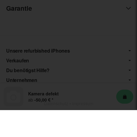
Garantie
Unsere refurbished iPhones
Verkaufen
Du benötigst Hilfe?
Unternehmen
Kamera defekt
ab
-50,00 €
*
Datenschutz
•
Impressum
*** Die von uns angebotenen Artikel unterliegen der
Differenzbesteuerung nach § 25a UStG. Die USt. wird somit nicht
separat auf der Rechnung ausgewiesen.