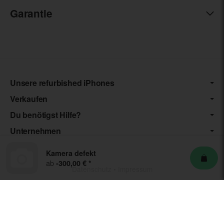
Garantie
Unsere refurbished iPhones
Verkaufen
Du benötigst Hilfe?
Unternehmen
Kamera defekt
ab
-300,00 €
*
Datenschutz
•
Impressum
*** Die von uns angebotenen Artikel unterliegen der
Differenzbesteuerung nach § 25a UStG. Die USt. wird somit nicht
separat auf der Rechnung ausgewiesen.