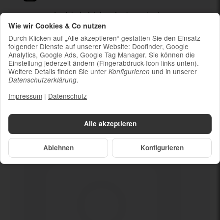
Ladekabel (ohne Ladestecker)
Wie wir Cookies & Co nutzen
Um die Nachhaltigkeit zu unterstützen und
weil die meisten neueren Smartphones
Durch Klicken auf „Alle akzeptieren“ gestatten Sie den Einsatz
kabelloses Laden ermöglichen, ist kein
folgender Dienste auf unserer Website: Doofinder, Google
Analytics, Google Ads, Google Tag Manager. Sie können die
Ladestecker im Lieferumfang enthalten
Einstellung jederzeit ändern (Fingerabdruck-Icon links unten).
Weitere Details finden Sie unter
und in unserer
Konfigurieren
.
Datenschutzerklärung
Impressum
|
Datenschutz
Dein neues
Kamera defekt
Alle akzeptieren
Ablehnen
Konfigurieren