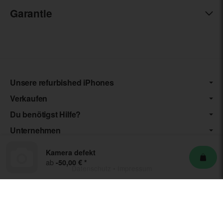
Garantie
Unsere refurbished iPhones
Verkaufen
Du benötigst Hilfe?
Unternehmen
Kamera defekt
ab
-50,00 €
*
Datenschutz
•
Impressum
*** Die von uns angebotenen Artikel unterliegen der
Differenzbesteuerung nach § 25a UStG. Die USt. wird somit nicht
separat auf der Rechnung ausgewiesen.