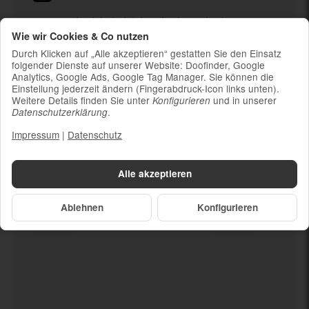
Ladekabel (ohne Ladestecker)
Wie wir Cookies & Co nutzen
Um die Nachhaltigkeit zu unterstützen und
weil die meisten neueren Smartphones
Durch Klicken auf „Alle akzeptieren“ gestatten Sie den Einsatz
kabelloses Laden ermöglichen, ist kein
folgender Dienste auf unserer Website: Doofinder, Google
Analytics, Google Ads, Google Tag Manager. Sie können die
Ladestecker im Lieferumfang enthalten
Einstellung jederzeit ändern (Fingerabdruck-Icon links unten).
Weitere Details finden Sie unter
und in unserer
Konfigurieren
.
Datenschutzerklärung
Impressum
|
Datenschutz
Dein neues
Kamera defekt
Alle akzeptieren
Ablehnen
Konfigurieren