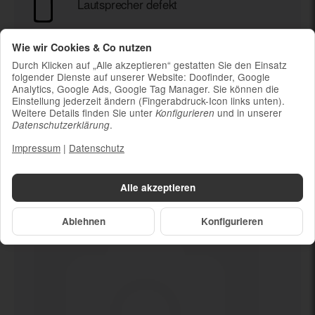
Lautsprecher defekt
Ladekabel (ohne Ladestecker)
Wie wir Cookies & Co nutzen
Um die Nachhaltigkeit zu unterstützen und
Durch Klicken auf „Alle akzeptieren“ gestatten Sie den Einsatz
weil die meisten neueren Smartphones
folgender Dienste auf unserer Website: Doofinder, Google
kabelloses Laden ermöglichen, ist kein
Analytics, Google Ads, Google Tag Manager. Sie können die
Ladestecker im Lieferumfang enthalten
Einstellung jederzeit ändern (Fingerabdruck-Icon links unten).
Weitere Details finden Sie unter
und in unserer
Konfigurieren
.
Datenschutzerklärung
Impressum
|
Datenschutz
Dein neues
Lautsprecher defekt
Alle akzeptieren
Ablehnen
Konfigurieren