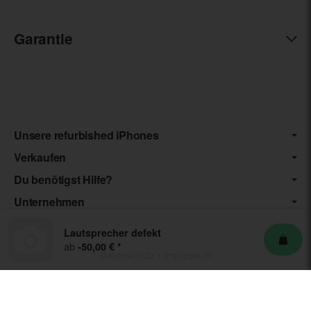
Garantie
Unsere refurbished iPhones
Verkaufen
Du benötigst Hilfe?
Unternehmen
Lautsprecher defekt
ab
-50,00 €
*
Datenschutz
•
Impressum
*** Die von uns angebotenen Artikel unterliegen der