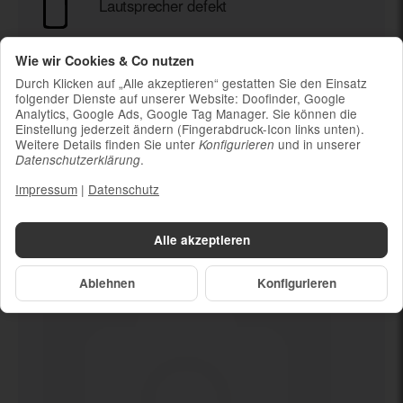
Lautsprecher defekt
Ladekabel (ohne Ladestecker)
Wie wir Cookies & Co nutzen
Um die Nachhaltigkeit zu unterstützen und
Durch Klicken auf „Alle akzeptieren“ gestatten Sie den Einsatz
weil die meisten neueren Smartphones
folgender Dienste auf unserer Website: Doofinder, Google
kabelloses Laden ermöglichen, ist kein
Analytics, Google Ads, Google Tag Manager. Sie können die
Ladestecker im Lieferumfang enthalten
Einstellung jederzeit ändern (Fingerabdruck-Icon links unten).
Weitere Details finden Sie unter
und in unserer
Konfigurieren
.
Datenschutzerklärung
Impressum
|
Datenschutz
Dein neues
Lautsprecher defekt
Alle akzeptieren
Ablehnen
Konfigurieren