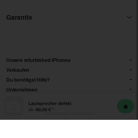
Garantie
Unsere refurbished iPhones
Verkaufen
Du benötigst Hilfe?
Unternehmen
Lautsprecher defekt
ab
-60,00 €
*
Datenschutz
•
Impressum
*** Die von uns angebotenen Artikel unterliegen der