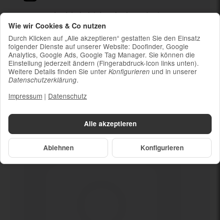
Ladekabel (ohne Ladestecker)
Wie wir Cookies & Co nutzen
Um die Nachhaltigkeit zu unterstützen und
weil die meisten neueren Smartphones
Durch Klicken auf „Alle akzeptieren“ gestatten Sie den Einsatz
kabelloses Laden ermöglichen, ist kein
folgender Dienste auf unserer Website: Doofinder, Google
Analytics, Google Ads, Google Tag Manager. Sie können die
Ladestecker im Lieferumfang enthalten
Einstellung jederzeit ändern (Fingerabdruck-Icon links unten).
Weitere Details finden Sie unter
und in unserer
Konfigurieren
.
Datenschutzerklärung
Impressum
|
Datenschutz
Dein neues
Mikrofon defekt
Alle akzeptieren
Ablehnen
Konfigurieren