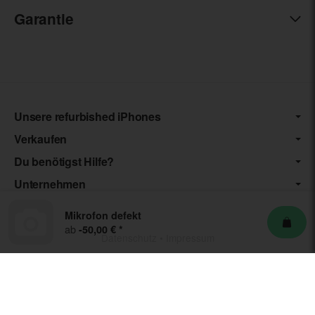
Garantie
Unsere refurbished iPhones
Verkaufen
Du benötigst Hilfe?
Unternehmen
Mikrofon defekt
ab
-50,00 €
*
Datenschutz
•
Impressum
*** Die von uns angebotenen Artikel unterliegen der
Differenzbesteuerung nach § 25a UStG. Die USt. wird somit nicht
separat auf der Rechnung ausgewiesen.