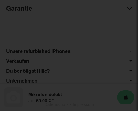
Garantie
Unsere refurbished iPhones
Verkaufen
Du benötigst Hilfe?
Unternehmen
Mikrofon defekt
ab
-60,00 €
*
Datenschutz
•
Impressum
*** Die von uns angebotenen Artikel unterliegen der
Differenzbesteuerung nach § 25a UStG. Die USt. wird somit nicht
separat auf der Rechnung ausgewiesen.