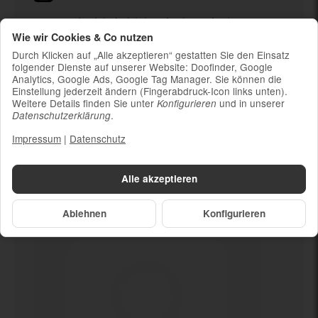
Ladekabel (ohne Ladestecker)
Wie wir Cookies & Co nutzen
Um die Nachhaltigkeit zu unterstützen und
weil die meisten neueren Smartphones
Durch Klicken auf „Alle akzeptieren“ gestatten Sie den Einsatz
kabelloses Laden ermöglichen, ist kein
folgender Dienste auf unserer Website: Doofinder, Google
Analytics, Google Ads, Google Tag Manager. Sie können die
Ladestecker im Lieferumfang enthalten
Einstellung jederzeit ändern (Fingerabdruck-Icon links unten).
Weitere Details finden Sie unter
und in unserer
Konfigurieren
.
Datenschutzerklärung
Impressum
|
Datenschutz
Dein neues
Mikrofon defekt
Alle akzeptieren
Ablehnen
Konfigurieren