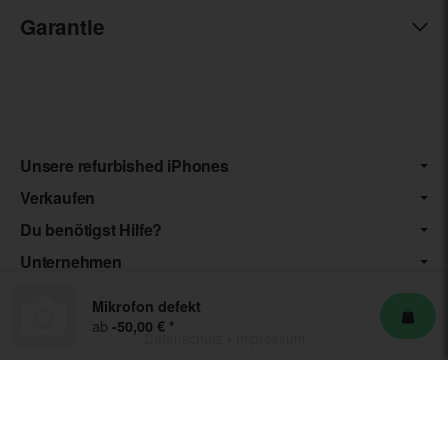
Garantie
Unsere refurbished iPhones
Verkaufen
Du benötigst Hilfe?
Unternehmen
Mikrofon defekt
ab
-50,00 €
*
Datenschutz
•
Impressum
*** Die von uns angebotenen Artikel unterliegen der
Differenzbesteuerung nach § 25a UStG. Die USt. wird somit nicht
separat auf der Rechnung ausgewiesen.