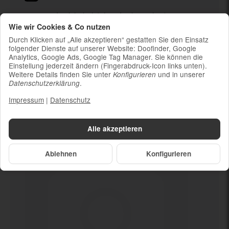
Ladekabel (ohne Ladestecker)
Wie wir Cookies & Co nutzen
Um die Nachhaltigkeit zu unterstützen und
weil die meisten neueren Smartphones
Durch Klicken auf „Alle akzeptieren“ gestatten Sie den Einsatz
kabelloses Laden ermöglichen, ist kein
folgender Dienste auf unserer Website: Doofinder, Google
Analytics, Google Ads, Google Tag Manager. Sie können die
Ladestecker im Lieferumfang enthalten
Einstellung jederzeit ändern (Fingerabdruck-Icon links unten).
Weitere Details finden Sie unter
und in unserer
Konfigurieren
.
Datenschutzerklärung
Impressum
|
Datenschutz
Dein neues
Mikrofon defekt
Alle akzeptieren
Ablehnen
Konfigurieren