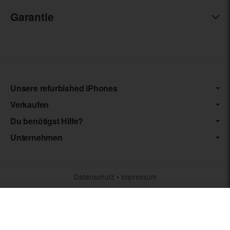
Garantie
Unsere refurbished iPhones
Verkaufen
Du benötigst Hilfe?
Unternehmen
Datenschutz
•
Impressum
*** Die von uns angebotenen Artikel unterliegen der
Differenzbesteuerung nach § 25a UStG. Die USt. wird somit nicht
separat auf der Rechnung ausgewiesen.