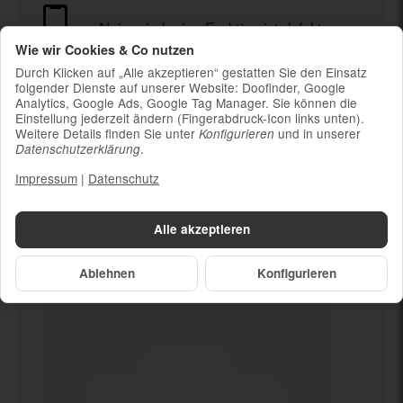
Nein mind. eine Funktion ist defekt
Wie wir Cookies & Co nutzen
Durch Klicken auf „Alle akzeptieren“ gestatten Sie den Einsatz
Ladekabel (ohne Ladestecker)
folgender Dienste auf unserer Website: Doofinder, Google
Um die Nachhaltigkeit zu unterstützen und
Analytics, Google Ads, Google Tag Manager. Sie können die
weil die meisten neueren Smartphones
Einstellung jederzeit ändern (Fingerabdruck-Icon links unten).
kabelloses Laden ermöglichen, ist kein
Weitere Details finden Sie unter
und in unserer
Konfigurieren
.
Datenschutzerklärung
Ladestecker im Lieferumfang enthalten
Impressum
|
Datenschutz
Alle akzeptieren
Dein neues
Nein mind. eine
Funktion ist defekt
Ablehnen
Konfigurieren