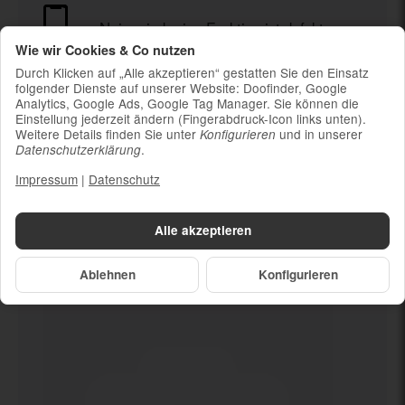
Nein mind. eine Funktion ist defekt
Wie wir Cookies & Co nutzen
Durch Klicken auf „Alle akzeptieren“ gestatten Sie den Einsatz
Ladekabel (ohne Ladestecker)
folgender Dienste auf unserer Website: Doofinder, Google
Um die Nachhaltigkeit zu unterstützen und
Analytics, Google Ads, Google Tag Manager. Sie können die
weil die meisten neueren Smartphones
Einstellung jederzeit ändern (Fingerabdruck-Icon links unten).
kabelloses Laden ermöglichen, ist kein
Weitere Details finden Sie unter
und in unserer
Konfigurieren
.
Datenschutzerklärung
Ladestecker im Lieferumfang enthalten
Impressum
|
Datenschutz
Alle akzeptieren
Dein neues
Nein mind. eine
Funktion ist defekt
Ablehnen
Konfigurieren