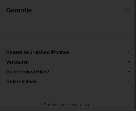
Garantie
Unsere refurbished iPhones
Verkaufen
Du benötigst Hilfe?
Unternehmen
Datenschutz
•
Impressum
*** Die von uns angebotenen Artikel unterliegen der
Differenzbesteuerung nach § 25a UStG. Die USt. wird somit nicht
separat auf der Rechnung ausgewiesen.