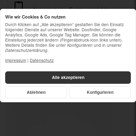
Nein mind. eine Funktion ist defekt
Wie wir Cookies & Co nutzen
Durch Klicken auf „Alle akzeptieren“ gestatten Sie den Einsatz
Ladekabel (ohne Ladestecker)
folgender Dienste auf unserer Website: Doofinder, Google
Um die Nachhaltigkeit zu unterstützen und
Analytics, Google Ads, Google Tag Manager. Sie können die
weil die meisten neueren Smartphones
Einstellung jederzeit ändern (Fingerabdruck-Icon links unten).
kabelloses Laden ermöglichen, ist kein
Weitere Details finden Sie unter
und in unserer
Konfigurieren
.
Datenschutzerklärung
Ladestecker im Lieferumfang enthalten
Impressum
|
Datenschutz
Alle akzeptieren
Dein neues
Nein mind. eine
Funktion ist defekt
Ablehnen
Konfigurieren