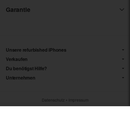
Garantie
Unsere refurbished iPhones
Verkaufen
Du benötigst Hilfe?
Unternehmen
Datenschutz
•
Impressum
*** Die von uns angebotenen Artikel unterliegen der
Differenzbesteuerung nach § 25a UStG. Die USt. wird somit nicht
separat auf der Rechnung ausgewiesen.