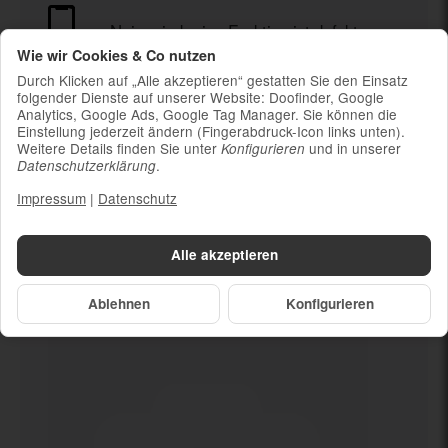
Nein mind. eine Funktion ist defekt
Wie wir Cookies & Co nutzen
Durch Klicken auf „Alle akzeptieren“ gestatten Sie den Einsatz
Ladekabel (ohne Ladestecker)
folgender Dienste auf unserer Website: Doofinder, Google
Um die Nachhaltigkeit zu unterstützen und
Analytics, Google Ads, Google Tag Manager. Sie können die
weil die meisten neueren Smartphones
Einstellung jederzeit ändern (Fingerabdruck-Icon links unten).
kabelloses Laden ermöglichen, ist kein
Weitere Details finden Sie unter
und in unserer
Konfigurieren
.
Datenschutzerklärung
Ladestecker im Lieferumfang enthalten
Impressum
|
Datenschutz
Alle akzeptieren
Dein neues
Nein mind. eine
Funktion ist defekt
Ablehnen
Konfigurieren