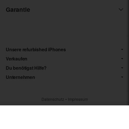
Garantie
Unsere refurbished iPhones
Verkaufen
Du benötigst Hilfe?
Unternehmen
Datenschutz
•
Impressum
*** Die von uns angebotenen Artikel unterliegen der
Differenzbesteuerung nach § 25a UStG. Die USt. wird somit nicht
separat auf der Rechnung ausgewiesen.