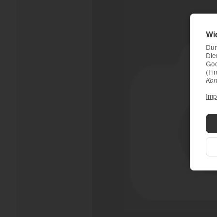
Wi
Dur
Die
Goo
(Fi
Kon
Imp