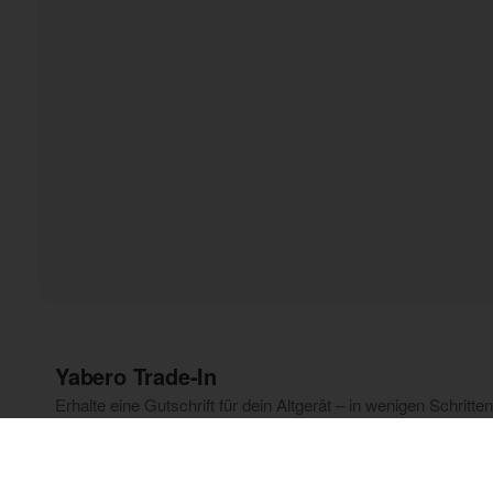
Yabero Trade‑In
Erhalte eine Gutschrift für dein Altgerät – in wenigen Schritten 
Smartphone auswählen
Beantworte ein paar Fragen, um den geschätzten E