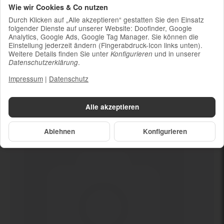
Wie wir Cookies & Co nutzen
Ladekabel (ohne Ladestecker)
Durch Klicken auf „Alle akzeptieren“ gestatten Sie den Einsatz
Um die Nachhaltigkeit zu unterstützen und
folgender Dienste auf unserer Website: Doofinder, Google
weil die meisten neueren Smartphones
Analytics, Google Ads, Google Tag Manager. Sie können die
kabelloses Laden ermöglichen, ist kein
Einstellung jederzeit ändern (Fingerabdruck-Icon links unten).
Weitere Details finden Sie unter
und in unserer
Konfigurieren
Ladestecker im Lieferumfang enthalten
.
Datenschutzerklärung
Impressum
|
Datenschutz
Dein neues
Neu
Alle akzeptieren
Ablehnen
Konfigurieren