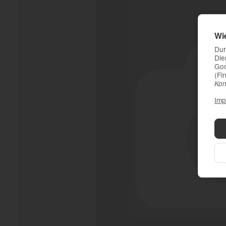
Wi
Dur
Die
Goo
(Fi
Kon
Imp