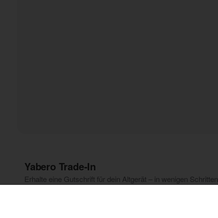
Yabero Trade‑In
Erhalte eine Gutschrift für dein Altgerät – in wenigen Schritten 
Smartphone auswählen
Beantworte ein paar Fragen, um den geschätzten E