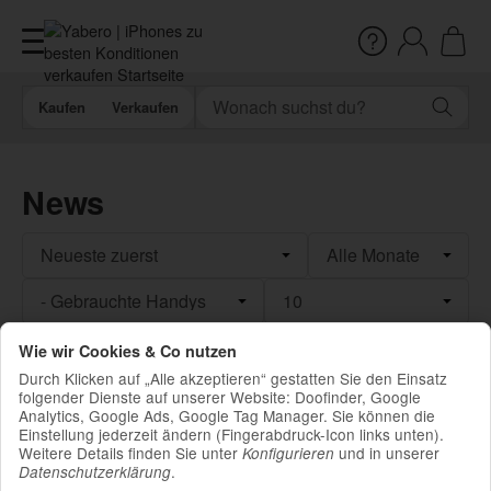
Kaufen
Verkaufen
News
Filtern
Wie wir Cookies & Co nutzen
Durch Klicken auf „Alle akzeptieren“ gestatten Sie den Einsatz
folgender Dienste auf unserer Website: Doofinder, Google
Analytics, Google Ads, Google Tag Manager. Sie können die
Leider befinden sich noch keine News-Beiträge im Archiv..
Einstellung jederzeit ändern (Fingerabdruck-Icon links unten).
Weitere Details finden Sie unter
und in unserer
Konfigurieren
.
Datenschutzerklärung