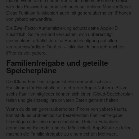
macht. Wenn du ein neues Konto auf deinem iPhone erstellst,
wird das Passwort automatisch auch auf deinem Mac verfügbar.
Diese Funktion funktioniert auch mit generalüberholten iPhones
von yabero einwandfrei.
Die Zwei-Faktor-Authentifizierung schützt deine Apple-ID
zusätzlich. Sollte jemand versuchen, sich unberechtigt
anzumelden, erhältst du eine Benachrichtigung auf allen
vertrauenswürdigen Geräten – inklusive deines gebrauchten
iPhones von yabero.
Familienfreigabe und geteilte
Speicherpläne
Die iCloud-Familienfreigabe ist eine der praktischsten
Funktionen für Haushalte mit mehreren Apple-Nutzern. Bis zu
sechs Familienmitglieder können sich einen iCloud-Speicherplan
teilen und gleichzeitig ihre privaten Daten getrennt halten.
Wenn du dir ein generalüberholtes iPhone von yabero kaufst,
kannst du es problemlos zur bestehenden Familienfreigabe
hinzufügen oder eine neue einrichten. Geteilte Fotoalben,
gemeinsame Kalender und die Möglichkeit, App-Käufe zu teilen,
machen die Familienfreigabe zu einem echten Mehrwert.