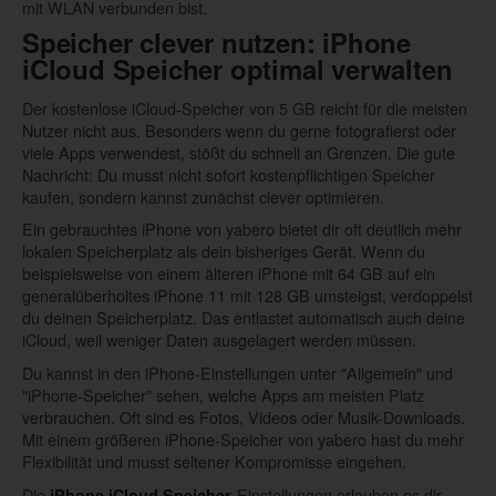
mit WLAN verbunden bist.
Speicher clever nutzen: iPhone
iCloud Speicher optimal verwalten
Der kostenlose iCloud-Speicher von 5 GB reicht für die meisten
Nutzer nicht aus. Besonders wenn du gerne fotografierst oder
viele Apps verwendest, stößt du schnell an Grenzen. Die gute
Nachricht: Du musst nicht sofort kostenpflichtigen Speicher
kaufen, sondern kannst zunächst clever optimieren.
Ein gebrauchtes iPhone von yabero bietet dir oft deutlich mehr
lokalen Speicherplatz als dein bisheriges Gerät. Wenn du
beispielsweise von einem älteren iPhone mit 64 GB auf ein
generalüberholtes iPhone 11 mit 128 GB umsteigst, verdoppelst
du deinen Speicherplatz. Das entlastet automatisch auch deine
iCloud, weil weniger Daten ausgelagert werden müssen.
Du kannst in den iPhone-Einstellungen unter "Allgemein" und
"iPhone-Speicher" sehen, welche Apps am meisten Platz
verbrauchen. Oft sind es Fotos, Videos oder Musik-Downloads.
Mit einem größeren iPhone-Speicher von yabero hast du mehr
Flexibilität und musst seltener Kompromisse eingehen.
Die
-Einstellungen erlauben es dir
iPhone iCloud Speicher