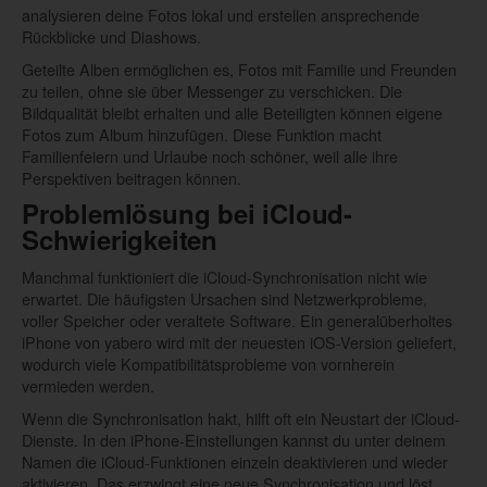
analysieren deine Fotos lokal und erstellen ansprechende
Rückblicke und Diashows.
Geteilte Alben ermöglichen es, Fotos mit Familie und Freunden
zu teilen, ohne sie über Messenger zu verschicken. Die
Bildqualität bleibt erhalten und alle Beteiligten können eigene
Fotos zum Album hinzufügen. Diese Funktion macht
Familienfeiern und Urlaube noch schöner, weil alle ihre
Perspektiven beitragen können.
Problemlösung bei iCloud-
Schwierigkeiten
Manchmal funktioniert die iCloud-Synchronisation nicht wie
erwartet. Die häufigsten Ursachen sind Netzwerkprobleme,
voller Speicher oder veraltete Software. Ein generalüberholtes
iPhone von yabero wird mit der neuesten iOS-Version geliefert,
wodurch viele Kompatibilitätsprobleme von vornherein
vermieden werden.
Wenn die Synchronisation hakt, hilft oft ein Neustart der iCloud-
Dienste. In den iPhone-Einstellungen kannst du unter deinem
Namen die iCloud-Funktionen einzeln deaktivieren und wieder
aktivieren. Das erzwingt eine neue Synchronisation und löst