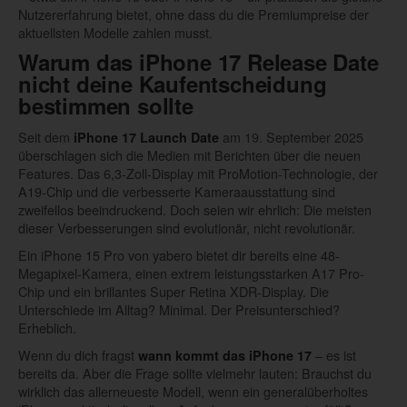
Nutzererfahrung bietet, ohne dass du die Premiumpreise der
aktuellsten Modelle zahlen musst.
Warum das iPhone 17 Release Date
nicht deine Kaufentscheidung
bestimmen sollte
Seit dem
am 19. September 2025
iPhone 17 Launch Date
überschlagen sich die Medien mit Berichten über die neuen
Features. Das 6,3-Zoll-Display mit ProMotion-Technologie, der
A19-Chip und die verbesserte Kameraausstattung sind
zweifellos beeindruckend. Doch seien wir ehrlich: Die meisten
dieser Verbesserungen sind evolutionär, nicht revolutionär.
Ein iPhone 15 Pro von yabero bietet dir bereits eine 48-
Megapixel-Kamera, einen extrem leistungsstarken A17 Pro-
Chip und ein brillantes Super Retina XDR-Display. Die
Unterschiede im Alltag? Minimal. Der Preisunterschied?
Erheblich.
Wenn du dich fragst
– es ist
wann kommt das iPhone 17
bereits da. Aber die Frage sollte vielmehr lauten: Brauchst du
wirklich das allerneueste Modell, wenn ein generalüberholtes