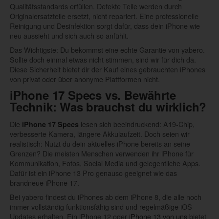
Qualitätsstandards erfüllen. Defekte Teile werden durch
Originalersatzteile ersetzt, nicht repariert. Eine professionelle
Reinigung und Desinfektion sorgt dafür, dass dein iPhone wie
neu aussieht und sich auch so anfühlt.
Das Wichtigste: Du bekommst eine echte Garantie von yabero.
Sollte doch einmal etwas nicht stimmen, sind wir für dich da.
Diese Sicherheit bietet dir der Kauf eines gebrauchten iPhones
von privat oder über anonyme Plattformen nicht.
iPhone 17 Specs
vs. Bewährte
Technik: Was brauchst du wirklich?
Die
lesen sich beeindruckend: A19-Chip,
iPhone 17 Specs
verbesserte Kamera, längere Akkulaufzeit. Doch seien wir
realistisch: Nutzt du dein aktuelles iPhone bereits an seine
Grenzen? Die meisten Menschen verwenden ihr iPhone für
Kommunikation, Fotos, Social Media und gelegentliche Apps.
Dafür ist ein iPhone 13 Pro genauso geeignet wie das
brandneue iPhone 17.
Bei yabero findest du iPhones ab dem iPhone 8, die alle noch
immer vollständig funktionsfähig sind und regelmäßige iOS-
Updates erhalten. Ein iPhone 12 oder
iPhone 13 von uns
bietet