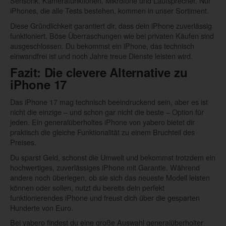
Sensorik, Kamerafunktionen, Mikrofone und Lautsprecher. Nur
iPhones, die alle Tests bestehen, kommen in unser Sortiment.
Diese Gründlichkeit garantiert dir, dass dein iPhone zuverlässig
funktioniert. Böse Überraschungen wie bei privaten Käufen sind
ausgeschlossen. Du bekommst ein iPhone, das technisch
einwandfrei ist und noch Jahre treue Dienste leisten wird.
Fazit: Die clevere Alternative zu
iPhone 17
Das iPhone 17 mag technisch beeindruckend sein, aber es ist
nicht die einzige – und schon gar nicht die beste – Option für
jeden. Ein generalüberholtes iPhone von yabero bietet dir
praktisch die gleiche Funktionalität zu einem Bruchteil des
Preises.
Du sparst Geld, schonst die Umwelt und bekommst trotzdem ein
hochwertiges, zuverlässiges iPhone mit Garantie. Während
andere noch überlegen, ob sie sich das neueste Modell leisten
können oder sollen, nutzt du bereits dein perfekt
funktionierendes iPhone und freust dich über die gesparten
Hunderte von Euro.
Bei yabero findest du eine große Auswahl generalüberholter