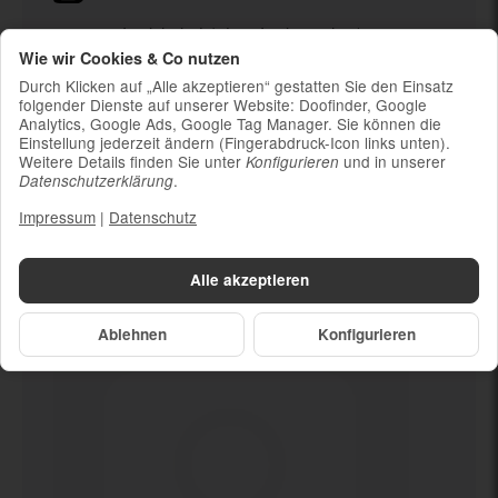
Ladekabel (ohne Ladestecker)
Wie wir Cookies & Co nutzen
Um die Nachhaltigkeit zu unterstützen und
weil die meisten neueren Smartphones
Durch Klicken auf „Alle akzeptieren“ gestatten Sie den Einsatz
kabelloses Laden ermöglichen, ist kein
folgender Dienste auf unserer Website: Doofinder, Google
Analytics, Google Ads, Google Tag Manager. Sie können die
Ladestecker im Lieferumfang enthalten
Einstellung jederzeit ändern (Fingerabdruck-Icon links unten).
Weitere Details finden Sie unter
und in unserer
Konfigurieren
.
Datenschutzerklärung
Impressum
|
Datenschutz
Dein neues
Sehr gut
Alle akzeptieren
Ablehnen
Konfigurieren