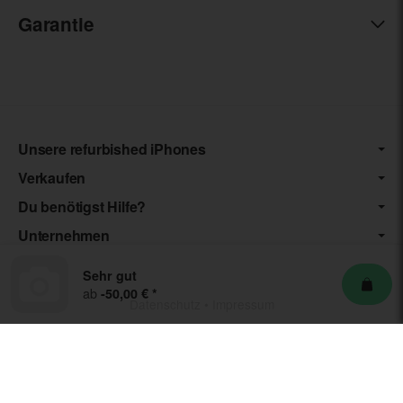
Garantie
Unsere refurbished iPhones
Verkaufen
Du benötigst Hilfe?
Unternehmen
Sehr gut
ab
-50,00 €
*
Datenschutz
•
Impressum
*** Die von uns angebotenen Artikel unterliegen der
Differenzbesteuerung nach § 25a UStG. Die USt. wird somit nicht
separat auf der Rechnung ausgewiesen.