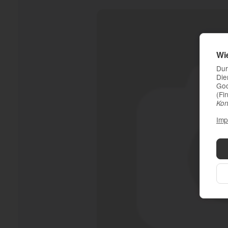
Wi
Dur
Die
Goo
(Fi
Kon
Imp