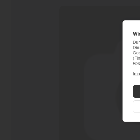
Wi
Dur
Die
Goo
(Fi
Kon
Imp