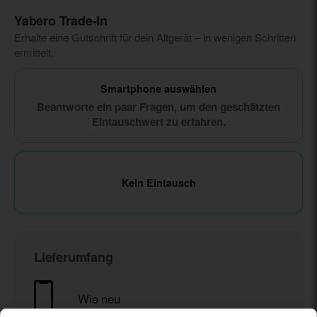
Yabero Trade‑In
Erhalte eine Gutschrift für dein Altgerät – in wenigen Schritten
ermittelt.
Smartphone auswählen
Beantworte ein paar Fragen, um den geschätzten
Eintauschwert zu erfahren.
Kein Eintausch
Lieferumfang
Wie neu