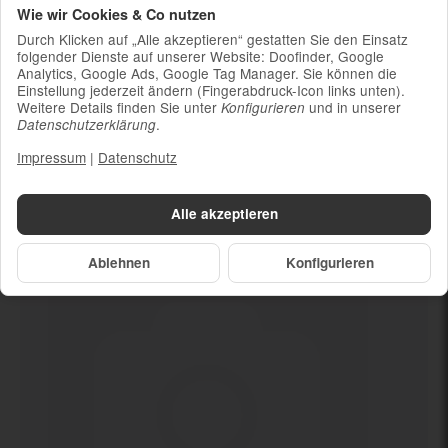
Wie wir Cookies & Co nutzen
Ladekabel (ohne Ladestecker)
Durch Klicken auf „Alle akzeptieren“ gestatten Sie den Einsatz
Um die Nachhaltigkeit zu unterstützen und
folgender Dienste auf unserer Website: Doofinder, Google
weil die meisten neueren Smartphones
Analytics, Google Ads, Google Tag Manager. Sie können die
kabelloses Laden ermöglichen, ist kein
Einstellung jederzeit ändern (Fingerabdruck-Icon links unten).
Weitere Details finden Sie unter
und in unserer
Konfigurieren
Ladestecker im Lieferumfang enthalten
.
Datenschutzerklärung
Impressum
|
Datenschutz
Dein neues
Wie neu
Alle akzeptieren
Ablehnen
Konfigurieren