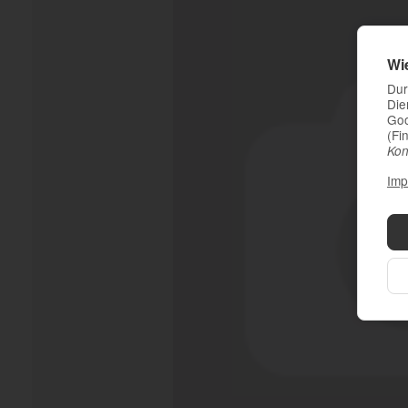
Wi
Dur
Die
Goo
(Fi
Kon
Imp