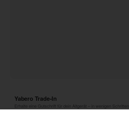
Yabero Trade‑In
Erhalte eine Gutschrift für dein Altgerät – in wenigen Schritten 
Smartphone auswählen
Beantworte ein paar Fragen, um den geschätzten E